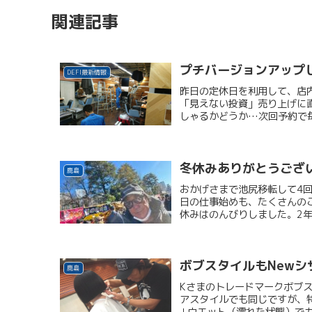
関連記事
プチバージョンアップ
DEFI最新情報
昨日の定休日を利用して、店
「見えない投資」売り上げに
しゃるかどうか…次回予約で毎
冬休みありがとうござ
鹿島
おかげさまで池尻移転して4
日の仕事始めも、たくさんの
休みはのんびりしました。2年
ボブスタイルもNew
鹿島
Kさまのトレードマークボブ
アスタイルでも同じですが、