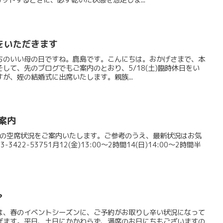
ットするときに、必ず乾いた状態を想定しま...
をいただきます
ちのいい母の日ですね。鹿島です。こんにちは。おかげさまで、本
して、先のブログでもご案内のとおり、5/18(土)臨時休日をい
が、姪の結婚式に出席いたします。親族...
案内
と2月の空席状況をご案内いたします。ご参考のうえ、最新状況はお気
422-53751月12(金)13:00～2時間14(日)14:00～2時間半
.
？
は、春のイベントシーズンに、ご予約がお取りし辛い状況になって
げます。平日、土日にかかわらず、満席のお日にちもございますの