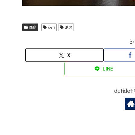
鹿島
defi
池尻
シ
X
LINE
defid