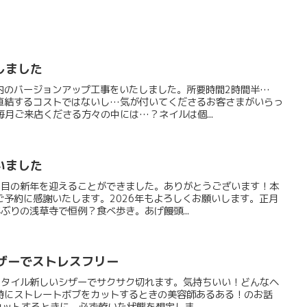
しました
内のバージョンアップ工事をいたしました。所要時間2時間半…
直結するコストではないし…気が付いてくださるお客さまがいらっ
月ご来店くださる方々の中には…？ネイルは個...
いました
回目の新年を迎えることができました。ありがとうございます！本
ご予約に感謝いたします。2026年もよろしくお願いします。正月
ぶりの浅草寺で恒例？食べ歩き。あげ饅頭...
シザーでストレスフリー
スタイル新しいシザーでサクサク切れます。気持ちいい！どんなヘ
特にストレートボブをカットするときの美容師あるある！のお話