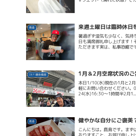
↓ウエット（濡れた状態）でカ
来週土曜日は臨時休日
鹿島
暑過ぎず湿気も少なく、気持
日も満席御礼申し上げます！そ
ただきます実は、私事恐縮です
1月＆2月空席状況のご
DEFI最新情報
本日1/10(水)現在の1月
軽にお問い合わせください。03-3
24(水)16:30～1時間半2月1..
健やかな自分にご褒美
鹿島
こんにちは。鹿島です。まず
おりますこと、お詫び申し上