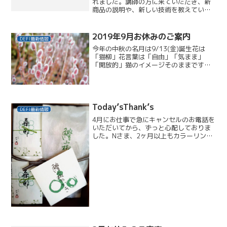
れました。講師の方に来ていただき、新
商品の説明や、新しい技術を教えていた
だきました。リニューアルした頭皮の美
容液はホームケア用ではなくお店でスパ
を施術する時に使われるもので、その時
2019年9月お休みのご案内
DEFI最新情報
のお客様自身の状態によっ...
今年の中秋の名月は9/13(金)誕生花は
「猫柳」花言葉は「自由」「気まま」
「開放的」猫のイメージそのままです
ね。日本原産で、川の土手などに自生す
るヤナギ科の植物ですが、猫の尻尾のよ
うな特徴ある見た目で、生け花にも使わ
れます。特にピンク色で見...
Today’sThank’s
DEFI最新情報
4月にお仕事で急にキャンセルのお電話を
いただいてから、ずっと心配しておりま
した。Nさま、2ヶ月以上もカラーリング
があいたのは初めてです。季節のおか
き、ごちそうさまです。やっとお仕事が
ひと段落とのことで、今日はストレート
パーマも。実は、デフィ...