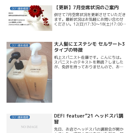
【更新】7月空席状況のご案内
DEFI最新情報
併せて7月空席状況を更新させていただき
ます。最新状況はお気軽にお問い合わせ
ください。12(日)17:30～18(土)17:00～
23(木)14:30～24(金)17:30～1時間半
26(日)17:00～29(水)15:00～1時間
30(木)...
大人髪にエステシモ セルサート3
DEFI最新情報
タイプの特徴
机上スパニスト佐藤です。こんにちは。
スパニストのテキストを熟読？しました
が、免許を持っておりませんので、お客
さまに触れることはできません。が、
2011年から6年間、歴代エステシモのシ
ャンプー＆トリートメントを使い続けて
いるエンドユーザーとし...
DEFI featuer”21 ヘッドスパ講
DEFI最新情報
習
先日、お店でヘッドスパの講習会が開か