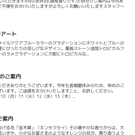
夏休みをいただきます8月の定休日(通常通りです)と併せたご案内は今月末
ご不便をおかけいたしますがよろしくお願いいたしますスタッフ一
ルアート
ネイルアクアブルーカラーのグラデーションにホワイトとブルーの
夏にぴったりの涼しげなデザイン。薬指ストーン追加トロピカルフ
のラメグラデーションに大胆にトロピカルな...
】のご案内
ただきありがとうございます。今年も長期夏休みのため、早めのご
ざいます。ご迷惑をおかけいたしますこと、お許しください。
10（月）11（火）12（水）13（木）...
ご案内
告げる花「金木犀」（キンモクセイ）その華やかな香りからは、大
思いきや、小さなお星さまのようなオレンジの花が、寄り添うよう