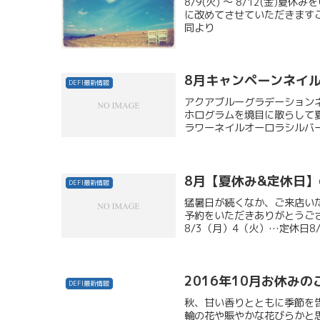
8/9(火) ～ 8/12(金)
に改めてさせていただきます
同より
8月キャンペーンネイ
DEFI最新情報
アクアブルーグラデーション
ホログラムを境目に散らして
ラワーネイルオーロラシルバー
8月【夏休み&定休日
DEFI最新情報
猛暑日が続くなか、ご来店い
予約をいただきありがとうご
8/3（月）4（火）…定休日8/
2016年10月お休みの
DEFI最新情報
秋、甘い香りとともに季節を
輪の花や賑やかな花びらかと