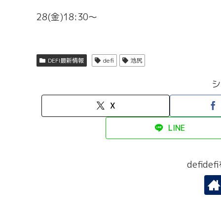
28(金)18:30～
DEFI最新情報
defi
池尻
シ
X
LINE
defid