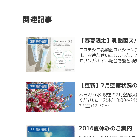
関連記事
【春夏限定】乳酸菌ス
DEFI最新情報
エステシモ乳酸菌スパシャンプーi
ま、お待たせいたしました。2
モリンガオイル配合で髪と頭皮
【更新】2月空席状況
DEFI最新情報
本日2/4(水)現在の2月空
ください。12(木)18:00～21(土
27(金)12:30～
2016夏休みのご案内
DEFI最新情報