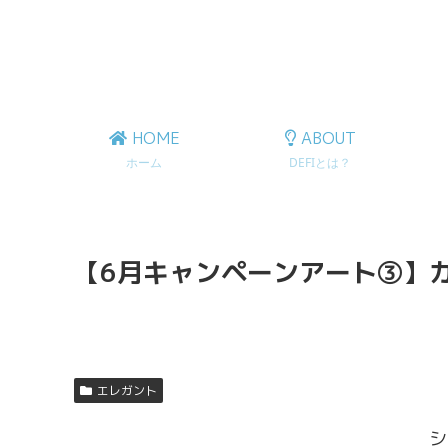
HOME
ABOUT
ホーム
DEFIとは？
【6月キャンペーンアート③】
エレガント
シ