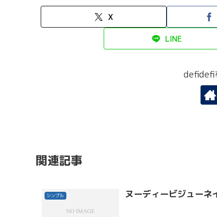
X
LINE
defid
関連記事
ヌーディービジューネ
シンプル