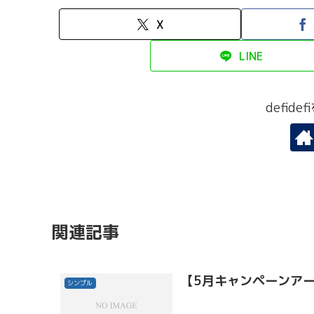
X
LINE
defid
関連記事
【5月キャンペーンア
シンプル