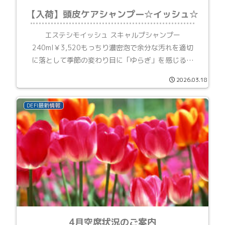
【入荷】頭皮ケアシャンプー☆イッシュ☆
エステシモイッシュ スキャルプシャンプー
240ml￥3,520もっちり濃密泡で余分な汚れを適切
に落として季節の変わり目に「ゆらぎ」を感じる頭
皮環境を整えながら髪までうるおいで満たして洗う
2026.03.18
エステシモHPより販売前に、さっそく鹿島が使って
みまし...
DEFI最新情報
4月空席状況のご案内