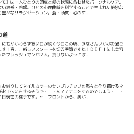
シモ】は一人ひとりの頭皮と髪の状態に合わせたパーソナルケア。
よい温感・冷感。ひとの心理曲線を科学することで生まれた絶妙な
豊かなリラグゼーション。髪・頭皮・心のす...
への道
。にもかかわらず寒い日が続く今日この頃、みなさんいかがお過ご
ます！春。。新しいスタートを切る季節ですね！ＤＥＦＩにも美容
たフレッシュマンが２人。負けないようにぼ...
をお借りしてネイルカラーのサンプルチップを黙々と作り続けるネ
がお手伝いをするそうで・・・ん？？ナニをするのでしょう・・・
日現在の様子です。← フロントから、奥が...