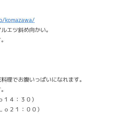
jp/komazawa/
マルエツ斜め向かい。
す。
。
庭料理でお腹いっぱいになれます。
す。
ｏ１４：３０）
Ｌｏ２１：００）