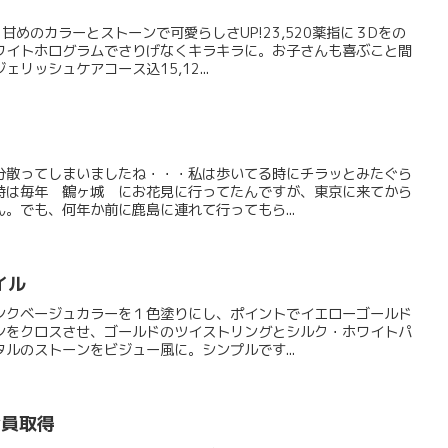
甘めのカラーとストーンで可愛らしさUP!23,520薬指に３Dをの
ワイトホログラムでさりげなくキラキラに。お子さんも喜ぶこと間
リッシュケアコース込15,12...
分散ってしまいましたね・・・私は歩いてる時にチラッとみたぐら
時は毎年 鶴ヶ城 にお花見に行ってたんですが、東京に来てから
。でも、何年か前に鹿島に連れて行ってもら...
イル
ンクベージュカラーを１色塗りにし、ポイントでイエローゴールド
ンをクロスさせ、ゴールドのツイストリングとシルク・ホワイトパ
ルのストーンをビジュー風に。シンプルです...
全員取得