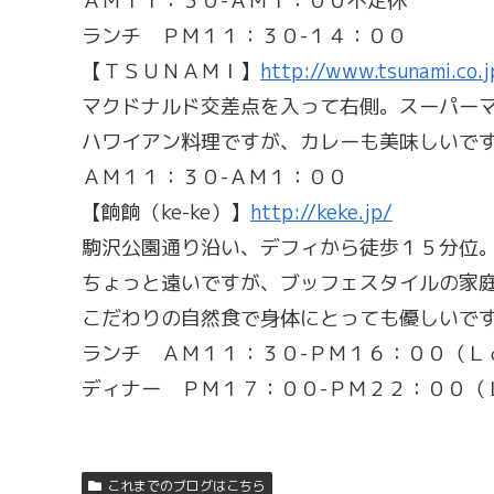
ＡＭ１１：３０-ＡＭ１：００不定休
ランチ ＰＭ１１：３０-１４：００
【ＴＳＵＮＡＭＩ】
http://www.tsunami.co.
マクドナルド交差点を入って右側。スーパー
ハワイアン料理ですが、カレーも美味しいで
ＡＭ１１：３０-ＡＭ１：００
【餉餉（ke-ke）】
http://keke.jp/
駒沢公園通り沿い、デフィから徒歩１５分位
ちょっと遠いですが、ブッフェスタイルの家
こだわりの自然食で身体にとっても優しいで
ランチ ＡＭ１１：３０-ＰＭ１６：００（Ｌ
ディナー ＰＭ１７：００-ＰＭ２２：００（
これまでのブログはこちら