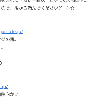
飯を入れて「カレー雑炊」というのが鹿島流。
で、後から頼んでください(^_-)-☆
goncafe.jp/
ングの隣。
す。
０
.jp/
病院向かい。