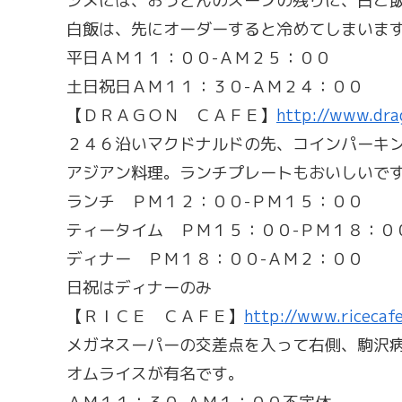
シメには、おうどんのスープの残りに、白ご
白飯は、先にオーダーすると冷めてしまいますの
平日ＡＭ１１：００-ＡＭ２５：００
土日祝日ＡＭ１１：３０-ＡＭ２４：００
【ＤＲＡＧＯＮ ＣＡＦＥ】
http://www.dra
２４６沿いマクドナルドの先、コインパーキ
アジアン料理。ランチプレートもおいしいで
ランチ ＰＭ１２：００-ＰＭ１５：００
ティータイム ＰＭ１５：００-ＰＭ１８：０
ディナー ＰＭ１８：００-ＡＭ２：００
日祝はディナーのみ
【ＲＩＣＥ ＣＡＦＥ】
http://www.ricecafe
メガネスーパーの交差点を入って右側、駒沢
オムライスが有名です。