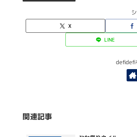
シ
X
LINE
defid
関連記事