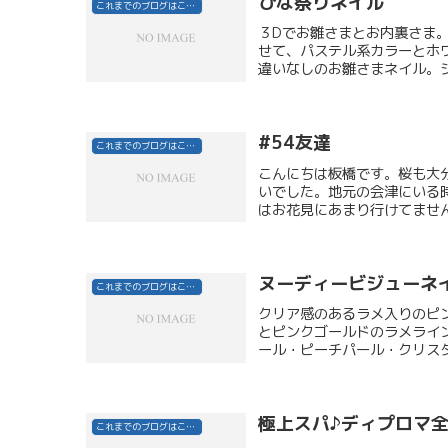
ひな祭りネイル
これまでのブログはこちら
３Dでお雛さまとお内裏さま。
せて、パステル系カラーとホ
違いなしのお雛さまネイル。ジェ
#54友達
これまでのブログはこちら
こんにちは板橋です。桜も大
いでした。地元の会津にいる
はお花見にあまり行けてません
ヌーディービジューネ
これまでのブログはこちら
クリア感のあるラメ入りのピ
とピンクゴールドのラメライ
ール・ピーチパール・クリスタ
極上スパ♪ディプロマ
これまでのブログはこちら