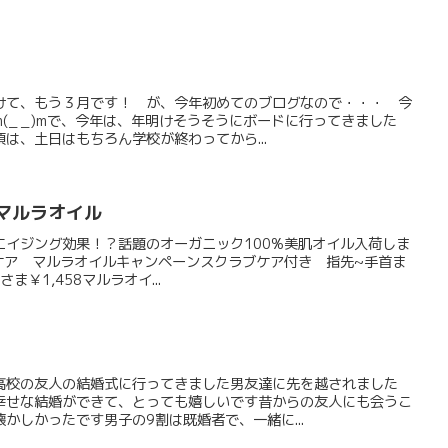
けて、もう３月です！ が、今年初めてのブログなので・・・ 今
(_ _)mで、今年は、年明けそうそうにボードに行ってきました
は、土日はもちろん学校が終わってから...
ア♪マルラオイル
エイジング効果！？話題のオーガニック100%美肌オイル入荷しま
めケア マルラオイルキャンペーンスクラブケア付き 指先~手首ま
さま￥1,458マルラオイ...
高校の友人の結婚式に行ってきました男友達に先を越されました
幸せな結婚ができて、とっても嬉しいです昔からの友人にも会うこ
かしかったです男子の9割は既婚者で、一緒に...