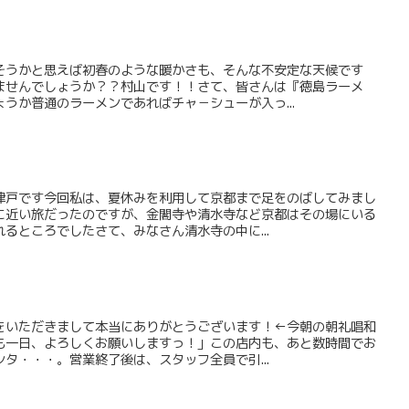
そうかと思えば初春のような暖かさも、そんな不安定な天候です
ませんでしょうか？？村山です！！さて、皆さんは『徳島ラーメ
うか普通のラーメンであればチャ－シューが入っ...
津戸です今回私は、夏休みを利用して京都まで足をのばしてみまし
に近い旅だったのですが、金閣寺や清水寺など京都はその場にいる
るところでしたさて、みなさん清水寺の中に...
をいただきまして本当にありがとうございます！←今朝の朝礼唱和
も一日、よろしくお願いしますっ！」この店内も、あと数時間でお
タ・・・。営業終了後は、スタッフ全員で引...