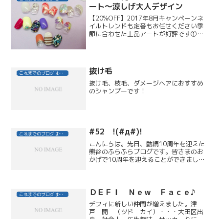
ート～涼しげ大人デザイン
【20%OFF】2017年8月キャンペーンネ
イルトレンドも定番もお任せください季
節に合わせた上品アートが好評です①ホ
ワイトシェル×ホワイトグラデーションネ
イルホワイトグラデーションに、ポイン
トでクリアベースに大きめのクラッシュ
シェルとシルバ...
抜け毛
これまでのブログはこちら
抜け毛、枝毛、ダメージヘアにおすすめ
のシャンプーです！
#52 !(#д#)!
これまでのブログはこちら
こんにちは。先日、勤続10周年を迎えた
熊谷のふらふらブログです。皆さまのお
かげで10周年を迎えることができまし
た。これからも精進してまいりますの
で、どうぞ宜しくお願い致します！さて
さて、今回は桜が満開の東京、六本木へ
ふらふら...。六本木の...
ＤＥＦＩ Ｎｅｗ Ｆａｃｅ♪
これまでのブログはこちら
デフィに新しい仲間が増えました。津
戸 開 （ツド カイ）・・・大田区出