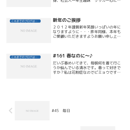
身、社会人一年生趣味 サッカー心に残
る映画 ただ君を愛してる心に残る歌
million films（コブクロ）お客さまに一言
元気一杯の「いらっしゃいませ」と笑顔
一杯の「あ...
新年のご挨拶
これまでのブログはこちら
２０１２年謹賀新年笑顔いっぱいの年に
なりますように・・・昨年同様、本年も
ご愛顧いただきますようお願い申し上げ
ます。１月６日（金）より、スタッフ全
員、皆さまのご来店を心よりの笑顔でお
待ちいたします！【告知】１月ネイルご
来店のお客さまへご来店１...
#161 春なのに～♪
これまでのブログはこちら
だいぶ春めいてきて、毎朝何を着て行こ
うか悩んでいる清水です。春って好きで
すか？私は花粉症なのでビミョウですけ
ど、何とも言えないワクワク・ドキドキ
とした、何かが始まるような気持ちは大
好きです。逆に別れの季節でもあるんで
すよね。。。特に今年の春...
#45 毎日