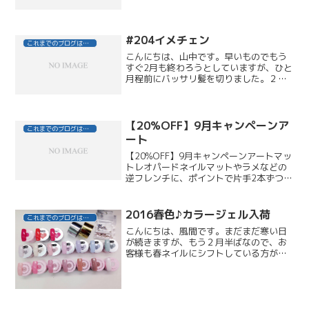
回は手洗いとうがいを徹底させていま
す。みなさんも気をつけてくださいね。
先日、久しぶりに舞台を観に行きまし
た。明治座、松本清張生誕１０...
#204イメチェン
これまでのブログはこちら
こんにちは、山中です。早いものでもう
すぐ2月も終わろうとしていますが、ひと
月程前にバッサリ髪を切りました。２０
１１新たな気持ちで過ごそうと。２～３
年かけて伸ばした髪でしたが、２０ｃｍ
以上切ったでしょうか・・・。お客様か
らよく質問されるのです...
【20%OFF】9月キャンペーンア
これまでのブログはこちら
ート
【20%OFF】9月キャンペーンアートマッ
トレオパードネイルマットやラメなどの
逆フレンチに、ポイントで片手2本ずつマ
ットスモーキーパープルのベースのレオ
パード柄をペイント。異素材MIXがおしゃ
れ上級者。レオパードペイント4本。オー
2016春色♪カラージェル入荷
これまでのブログはこちら
タムフラワ...
こんにちは、風間です。まだまだ寒い日
が続きますが、もう２月半ばなので、お
客様も春ネイルにシフトしている方が増
えてきています！先日、新色カラージェ
ルを１７色、Vカットストーン、フォイル
を仕入れてきました 8-)こちらの７色は、
OLさんやシンプ...