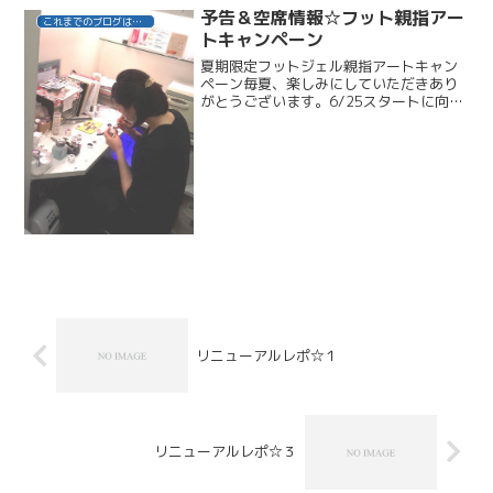
予告＆空席情報☆フット親指アー
これまでのブログはこちら
トキャンペーン
夏期限定フットジェル親指アートキャン
ペーン毎夏、楽しみにしていただきあり
がとうございます。6/25スタートに向け
て、トレンドアートを作成中です。フッ
トバス甘皮ケア付き♪ワンカラーコース定
価￥9,720に、親指アートをおつけし
て・・・今年も・...
リニューアルレポ☆１
リニューアルレポ☆３