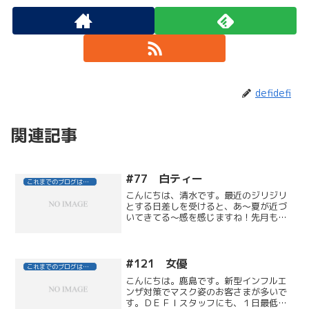
defidefi
関連記事
#77 白ティー
これまでのブログはこちら
こんにちは、清水です。最近のジリジリ
とする日差しを受けると、あ～夏が近づ
いてきてる～感を感じますね！先月も、
父親（以前にもブログに登場したことの
ある父）と今回は２人でラウンドしてき
ました。と、言いましても、実家に帰る
と昼頃まで寝ている私を知...
#121 女優
これまでのブログはこちら
こんにちは。鹿島です。新型インフルエ
ンザ対策でマスク姿のお客さまが多いで
す。ＤＥＦＩスタッフにも、１日最低３