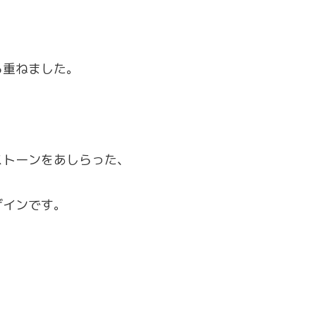
ら重ねました。
ストーンをあしらった、
ザインです。