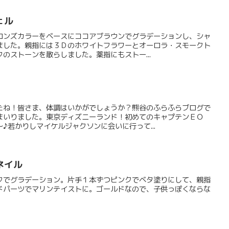
ェル
ロンズカラーをベースにココアブラウンでグラデーションし、シャ
ました。親指には３Ｄのホワイトフラワーとオーロラ・スモークト
のストーンを散らしました。薬指にもストー...
たね！皆さま、体調はいかがでしょうか？熊谷のふらふらブログで
まいりました。東京ディズニーランド！初めてのキャプテンＥＯ
♪若かりしマイケルジャクソンに会いに行って...
ネイル
クでグラデーション。片手１本ずつピンクでベタ塗りにして、親指
ドパーツでマリンテイストに。ゴールドなので、子供っぽくならな