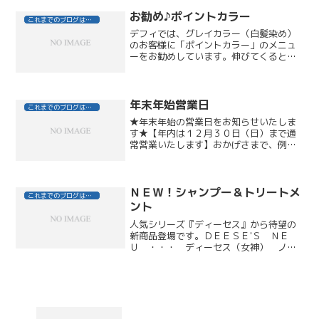
りましたね～♪僕の母は、山野草が好きな
ので誕生日や母の日に...
お勧め♪ポイントカラー
これまでのブログはこちら
デフィでは、グレイカラー（白髪染め）
のお客様に「ポイントカラー」のメニュ
ーをお勧めしています。伸びてくると一
番気になる、お顔周りと分け目をお染め
します。料金は、シャンプー＆ブロー込
みで￥４，２００です。所要時間は、１
時間～１時間１５分程度。...
年末年始営業日
これまでのブログはこちら
★年末年始の営業日をお知らせいたしま
す★【年内は１２月３０日（日）まで通
常営業いたします】おかげさまで、例年
１２月はＸｍａｓまでが込み合います。
ご多忙中恐縮ですが、特に日時指定のお
客様には早めのご予約をお願いいたして
おります。【１２月３１日...
ＮＥＷ！シャンプー＆トリートメ
これまでのブログはこちら
ント
人気シリーズ『ディーセス』から待望の
新商品登場です。ＤＥＥＳＥ'Ｓ ＮＥ
Ｕ ・・・ ディーセス（女神） ノイ
（新しい）従来の「ダメージをケアす
る」発想から、「美しい質感を保ち続け
る」という新発想へ。サロンでカラーリ
ングをした直後の「キレイ」...