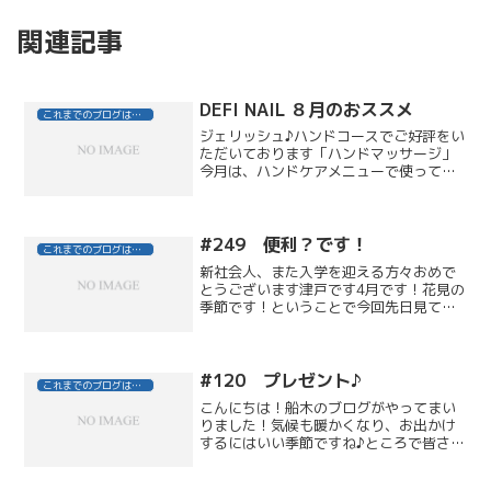
関連記事
DEFI NAIL ８月のおススメ
これまでのブログはこちら
ジェリッシュ♪ハンドコースでご好評をい
ただいております「ハンドマッサージ」
今月は、ハンドケアメニューで使ってい
る【エステシモ】ハンドスパクリームを
使わせていただいております！先月か
ら、夏の日差しで指先ダメージしてしま
ったお客さまが気になりま...
#249 便利？です！
これまでのブログはこちら
新社会人、また入学を迎える方々おめで
とうございます津戸です4月です！花見の
季節です！ということで今回先日見てい
たテレビでやっていたお花見グッズを少
しご紹介させていただきたいと思います
会社、お友達とお花見に行かれた時コン
ビニなどでジュース、お...
#120 プレゼント♪
これまでのブログはこちら
こんにちは！船木のブログがやってまい
りました！気候も暖かくなり、お出かけ
するにはいい季節ですね♪ところで皆さま
毎年、母の日はどうしていますか？デパ
ート等にもいろいろな母の日ギフトがあ