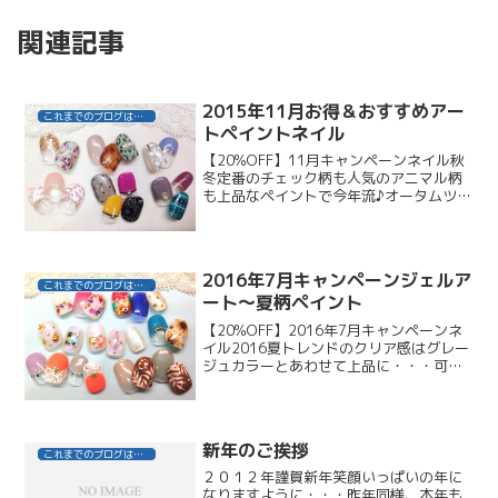
関連記事
2015年11月お得＆おすすめアー
これまでのブログはこちら
トペイントネイル
【20%OFF】11月キャンペーンネイル秋
冬定番のチェック柄も人気のアニマル柄
も上品なペイントで今年流♪オータムツイ
ードネイルオレンジブラウンの大粒ホロ
入りラメグラデーションに、ポイントで
ツイード柄をペイント。秋冬定番のチェ
ック柄はいろいろ...
2016年7月キャンペーンジェルア
これまでのブログはこちら
ート～夏柄ペイント
【20%OFF】2016年7月キャンペーンネ
イル2016夏トレンドのクリア感はグレー
ジュカラーとあわせて上品に・・・可憐
な押し花/キラキラ夏パーツ/椰子の木/ひ
まわり etc...①小花ドライフラワー×シー
スルーピンクグラデーションクリア感...
新年のご挨拶
これまでのブログはこちら
２０１２年謹賀新年笑顔いっぱいの年に
なりますように・・・昨年同様、本年も