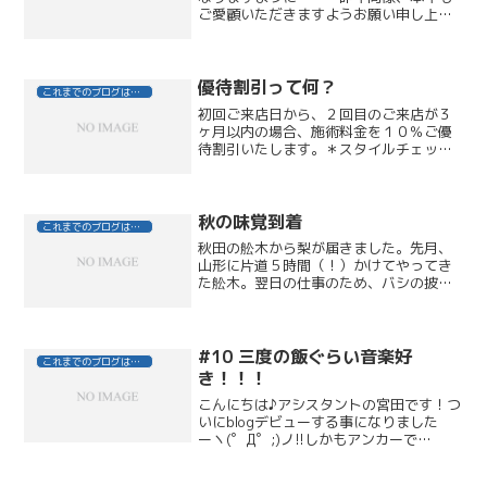
ご愛顧いただきますようお願い申し上げ
ます。１月６日（金）より、スタッフ全
員、皆さまのご来店を心よりの笑顔でお
待ちいたします！【告知】１月ネイルご
来店のお客さまへご来店１...
優待割引って何？
これまでのブログはこちら
初回ご来店日から、２回目のご来店が３
ヶ月以内の場合、施術料金を１０％ご優
待割引いたします。＊スタイルチェック
と学生料金は除く
秋の味覚到着
これまでのブログはこちら
秋田の舩木から梨が届きました。先月、
山形に片道５時間（！）かけてやってき
た舩木。翌日の仕事のため、バシの披露
宴が終わると、早々に帰途についてしま
いましたので、みんなとゆっくりできな
くて少し残念でした。今晩、営業終了後
にみんなでいただきます！...
#10 三度の飯ぐらい音楽好
これまでのブログはこちら
き！！！
こんにちは♪アシスタントの宮田です！つ
いにblogデビューする事になりました
ーヽ(゜Д゜;)ノ!!しかもアンカーで
す！！！ということで！！！今回は僕の
生活に欠かすことの出来ない相棒を紹介