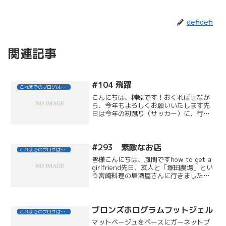
defidefi
関連記事
#104 飛躍
これまでのブログはこちら
こんにちは、榊原です！おくればせなが
ら、今年もよろしくお願いいたします先
日は今年の初蹴り（サッカー）に、行っ
てまいりました。ただいま相変わらずの
筋肉痛でございます！さて、今回は最近
見始めたテレビ番組について・・・NHK
で放送している、「爆笑...
#293 素敵なお店
これまでのブログはこちら
皆様こんにちは、風間ですhow to get a
girlfriend先日、友人と「塚田農場」とい
う宮崎料理の居酒屋さんに行きましたた
くさん店舗のあるチェーン店で、何度か
行った事があります。今回ははじめて秋
葉原店に行ったのですが、チェーン店...
ブロンズホログラムフットジェル
これまでのブログはこちら
マットベージュをベースにガーネットブ