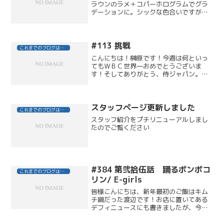
ラウンのラメ＋コパーホログラムでグラ
デーションに。シックな色合いですが、
ホログラムの輝きが華やかなデザインで
す。
#113 挑戦
これまでのブログはこちら
こんにちは！榊原です！今週は何といっ
てもＷＢＣ世界一おめでとうございま
す！そしてありがとう、侍ジャパン。久
しぶりに熱い戦いを見て感動しましたや
っぱりスポーツはいいな～と思う今日こ
の頃、僕も最近、新しいスポーツに挑戦
しています！それはゴルフで...
スタッフページ更新しました
これまでのブログはこちら
スタッフ紹介をプチリニューアルしまし
たのでご覧ください
#384 第弐拾伍話 踊るポンポコ
これまでのブログはこちら
リン/ E-girls
皆様こんにちは、新年最初のご飯はキム
チ鍋だった渡辺です！お店に置いてある
デフィニュースにも書きましたが、今年
は新しいことを始めようと思っていま
す。とにかく趣味の無い僕なので、なん