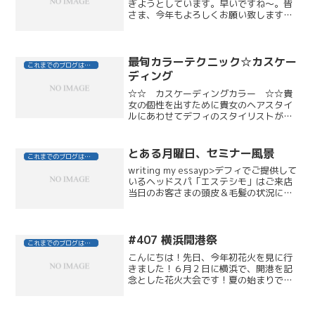
ぎようとしています。早いですね～。皆
さま、今年もよろしくお願い致します。
清水でございます。どうも飽きっぽい私
は、ゴルフのベストシーズンにゴルフ熱
がなくなり、寒～い冬や、暑～い夏にな
るとゴルフ熱がでてくるら...
最旬カラーテクニック☆カスケー
これまでのブログはこちら
ディング
☆☆ カスケーディングカラー ☆☆貴
女の個性を出すために貴女のヘアスタイ
ルにあわせてデフィのスタイリストが最
旬のポイントカラーをご提案いたしま
す。根もとから毛先にかけて、色のグラ
デーションが滝のように広がっていく、
とある月曜日、セミナー風景
これまでのブログはこちら
「見せる」ポイントカラー。...
writing my essayp>デフィでご提供して
いるヘッドスパ「エステシモ」はご来店
当日のお客さまの頭皮＆毛髪の状況にあ
わせて施術ができるように、特に季節ご
とにはセミナー講習が開催されます。デ
フィスタッフも、今夏のディプロマ取得
後、初...
#407 横浜開港祭
これまでのブログはこちら
こんにちは！先日、今年初花火を見に行
きました！６月２日に横浜で、開港を記
念とした花火大会です！夏の始まりです
ねこれからが花火大会の本番なので、何
年かぶりに浴衣を着て行くのを目標に頑
張ります！しかしまだ浴衣がないので、