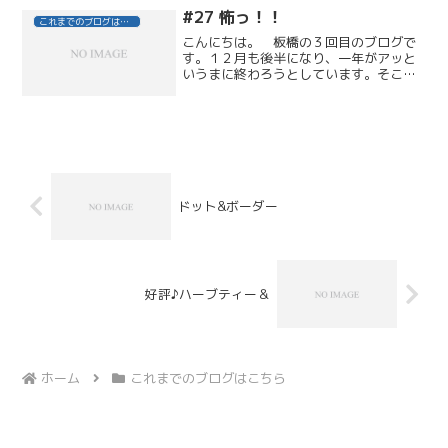
まずは道具を揃えるところ...
#27 怖っ！！
これまでのブログはこちら
こんにちは。 板橋の３回目のブログで
す。１２月も後半になり、一年がアッと
いうまに終わろうとしています。そこ
で、一年を振り返り・・・今回は・・・
★今年の初体験！！★今さらですが、飛
行機に初めて乗りました（＾０＾）夏休
みに２泊３日の沖縄旅行に行...
ドット&ボーダー
好評♪ハーブティー＆
ホーム
これまでのブログはこちら