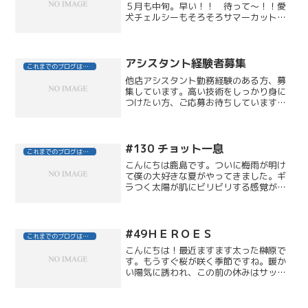
５月も中旬。早い！！ 待って～！！愛
犬チェルシーもそろそろサマーカット
（短くカットをする、クールビズ的な感
じです。）にしなくては・・・・と思っ
ておりますが。チェルシーは羽毛布団が
大好きみたいで、５月になっ...
アシスタント経験者募集
これまでのブログはこちら
他店アシスタント勤務経験のある方、募
集しています。高い技術をしっかり身に
つけたい方、ご応募お待ちしています！
●まずはサロン見学という方営業時間内
随時希望日時を電話にてお知らせくださ
い。ホームページ「お問合せ」フォーム
からでも結構ですが、希望...
#130 チョット一息
これまでのブログはこちら
こんにちは鹿島です。ついに梅雨が明け
て僕の大好きな夏がやってきました。ギ
ラつく太陽が肌にビリビリする感覚があ
ると、自分の体内エネルギーが活性化さ
れてパワーが出てきます。先日、両親の
墓参りに千葉へ行ってきました。アクア
ラインを抜けて、富津岬の...
#49ＨＥＲＯＥＳ
これまでのブログはこちら
こんにちは！最近ますます太った榊原で
す。もうすぐ桜が咲く季節ですね。暖か
い陽気に誘われ、この前の休みはサッカ
ーをして汗を掻いてきました。今日もい
まだに筋肉痛で、本当に情けないです！
今回は最近見始めた海外のドラマ、ＨＥ