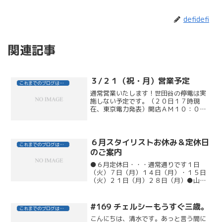
defidefi
関連記事
３/２１（祝・月）営業予定
これまでのブログはこちら
通常営業いたします！世田谷の停電は実
施しない予定です。（２０日１７時現
在、東京電力発表）開店ＡＭ１０：００
当日のお電話も通常通りＡＭ９：００よ
り承ります。雨天の予報もございますの
で、お足もとにお気をつけてご来店くだ
さい！
６月スタイリストお休み＆定休日
これまでのブログはこちら
のご案内
●６月定休日・・・通常通りです１日
（火）７日（月）１４日（月）・１５日
（火）２１日（月）２８日（月）●山中
郁恵２９日（火）お休みをいただきます
訂正いたします。出勤いたします。（訂
正6/20 ＰＭ18：00）●熊谷ちあき１
#169 チェルシーもうすぐ三歳。
これまでのブログはこちら
６日（水）～２０日（...
こんにちは、清水です。あっと言う間に