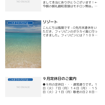
まして本当にありがとうございます！←
今朝の朝礼唱和音頭はモチロン熊谷。
「今日も一日、よろしくお願いします
っ！」この店内も、あと数時間でお別
れ・・・オセワニ、ナリマシタ・・・。
営業終了後は、スタッフ全員で引...
リゾート
これまでのブログはこちら
こんにちは風間です :-D先月末連休をい
ただき、フィリピンのボラカイ島に行っ
てきました。フィリピンには７１０９も
の島があり、ボラカイ島の「ホワイトビ
ーチ」は世界のベストビーチ２０１４年
でアジアの１位に２年連続で選ばれそう
です！今回はシャング...
９月定休日のご案内
これまでのブログはこちら
●９月の定休日・・・通常通りです。１
日（火）７日（月）１４日（月）・１５
日（火）２１日（月）敬老の日２８日
（月）●ディレクター鹿島充也 公休日
（平日の火曜日）８日（火）２９日
（火）