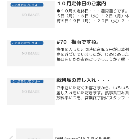
１０月定休日のご案内
これまでのブログはこちら
●１０月の定休日・・・通常通りです。
５日（月）・６日（火）１２日（月）体
育の日１９日（月）・２０日（火）２６
日（月）●ディレクター鹿島充也 公休
日（平日の火曜日）１３日（火）２７日
（火）
#70 梅雨ですね。
これまでのブログはこちら
梅雨に入ったと同時に台風５号が日本列
島に近づいていましたが、じめじめした
毎日をいかがお過ごしでしょうか？熊谷
のふらふらブログで御座います。6月初め
の月曜、火曜の連休を雨に悩まされ、
「はて困ったぞ？ふらふらできない...」い
やいや、でも私にと...
戦利品の差し入れ・・・
これまでのブログはこちら
ご来店いただくお客さまから、いろいろ
差し入れをいただきます。食事系甘み系
飲料系いつも、営業終了後にスタッフ皆
でガッツリいただいております・・・今
日は、ちょっと変わった差し入れ（？）
デフィスタッフにもファンの多い・・・
← エヴァのフィギュア奥...
DEFI feature”16 スタイル撮影