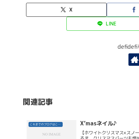
X
LINE
defid
関連記事
X’masネイル♪
これまでのブログはこちら
【ホワイトクリスマス×スノ
るま。クリスマスパーツも埋め