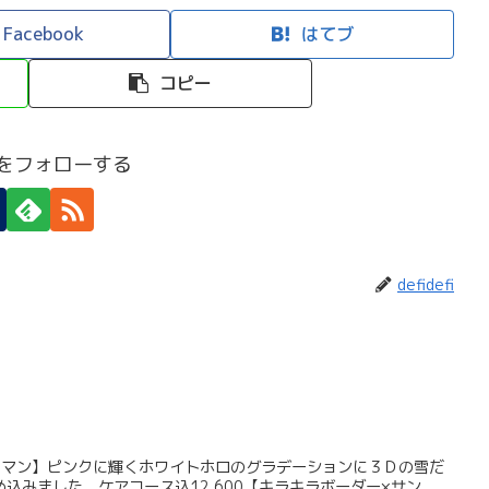
Facebook
はてブ
コピー
efiをフォローする
defidefi
ーマン】ピンクに輝くホワイトホロのグラデーションに３Ｄの雪だ
込みました。ケアコース込12,600【キラキラボーダー×サン