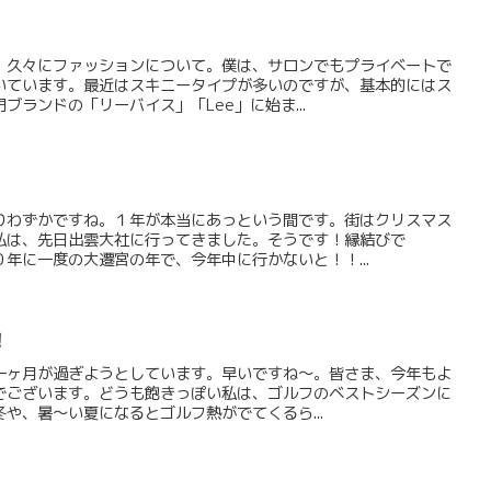
、久々にファッションについて。僕は、サロンでもプライベートで
いています。最近はスキニータイプが多いのですが、基本的にはス
ブランドの「リーバイス」「Lee」に始ま...
りわずかですね。１年が本当にあっという間です。街はクリスマス
私は、先日出雲大社に行ってきました。そうです！縁結びで
年に一度の大遷宮の年で、今年中に行かないと！！...
！
一ヶ月が過ぎようとしています。早いですね～。皆さま、今年もよ
でございます。どうも飽きっぽい私は、ゴルフのベストシーズンに
や、暑～い夏になるとゴルフ熱がでてくるら...