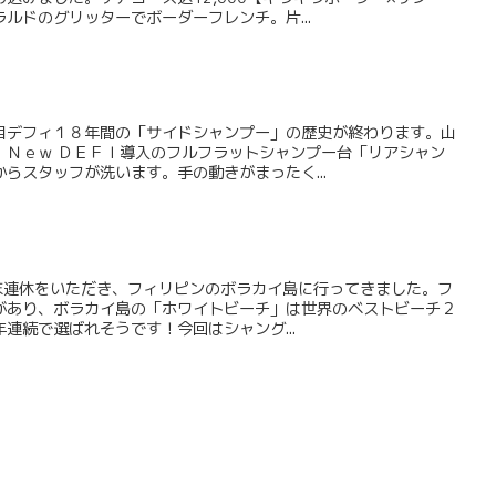
ルドのグリッターでボーダーフレンチ。片...
目デフィ１８年間の「サイドシャンプー」の歴史が終わります。山
・Ｎｅｗ ＤＥＦＩ導入のフルフラットシャンプー台「リアシャン
らスタッフが洗います。手の動きがまったく...
月末連休をいただき、フィリピンのボラカイ島に行ってきました。フ
があり、ボラカイ島の「ホワイトビーチ」は世界のベストビーチ２
連続で選ばれそうです！今回はシャング...