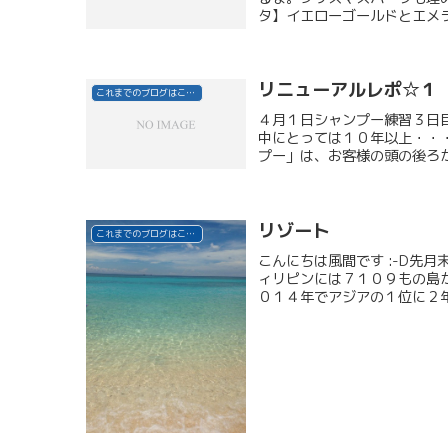
タ】イエローゴールドとエメラ
リニューアルレポ☆１
これまでのブログはこちら
４月１日シャンプー練習３日
中にとっては１０年以上・・
プー」は、お客様の頭の後ろか
リゾート
これまでのブログはこちら
こんにちは風間です :-D先
ィリピンには７１０９もの島
０１４年でアジアの１位に２年