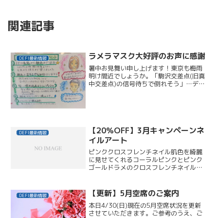
関連記事
ラメラマスク大好評のお声に感謝
DEFI最新情報
暑中お見舞い申し上げます！東京も梅雨
明け間近でしょうか。「駒沢交差点(旧真
中交差点)の信号待ちで倒れそう」…デフ
ィ旧店舗、駒沢2丁目方面からのリピータ
ーさま、今年も炎天下のご来店、ありが
とうございます。炎天下といえば、気に
なるのは紫外線です...
【20％OFF】3月キャンペーンネ
DEFI最新情報
イルアート
ピンククロスフレンチネイル肌色を綺麗
に見せてくれるコーラルピンクとピンク
ゴールドラメのクロスフレンチネイル。
ポイントで片手1本、白小花のシールで清
楚な印象に。シール2本。カラフルフラワ
ー×オレンジグラデーションネイル鮮やか
【更新】5月空席のご案内
DEFI最新情報
なパールオレンジの...
本日4/30(日)現在の5月空席状況を更新
させていただきます。ご参考のうえ、ご