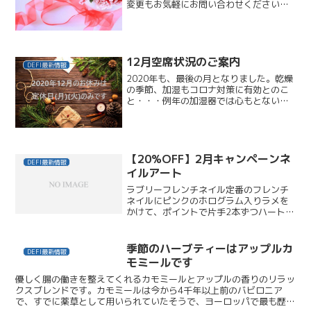
変更もお気軽にお問い合わせください。
03-3422-53756(土)14:00～1時間
7(日)18:00～1時間10(水)17:30～1時間
半12(金)19:00...
12月空席状況のご案内
DEFI最新情報
2020年も、最後の月となりました。乾燥
の季節、加湿もコロナ対策に有効とのこ
と・・・例年の加湿器では心もとない気
がしましたので、次亜塩素酸水対応の超
音波式加湿器を購入しました。加湿と同
時に空間除菌がしかし…注文殺到で、納
期遅れ( ;∀;)納...
【20%OFF】2月キャンペーンネ
DEFI最新情報
イルアート
ラブリーフレンチネイル定番のフレンチ
ネイルにピンクのホログラム入りラメを
かけて、ポイントで片手2本ずつハートホ
ログラムを散らした、オフィスでもOKな
モテネイル。ハートホロ4本。キラキラハ
ートフレンチネイル真っ赤なラメとホロ
季節のハーブティーはアップルカ
DEFI最新情報
グラムを散らした流...
モミールです
優しく腸の働きを整えてくれるカモミールとアップルの香りのリラッ
クスブレンドです。カモミールは今から4千年以上前のバビロニア
で、すでに薬草として用いられていたそうで、ヨーロッパで最も歴史