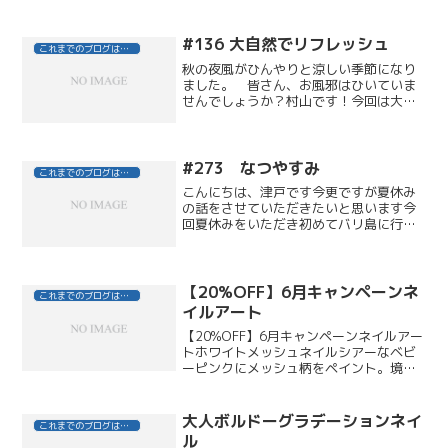
０昨年からご好評いただいております、
ＵＶケアの洗い流さないトリートメント
です。ＵＶカット成分油層部分が、紫外
#136 大自然でリフレッシュ
これまでのブログはこちら
線を約２０％カット。カラ...
秋の夜風がひんやりと涼しい季節になり
ました。 皆さん、お風邪はひいていま
せんでしょうか？村山です！今回は大自
然を満喫してきた時のことを書こうと思
います！！群馬県は、吾妻郡吾妻渓谷に
行ってきました！車で地元埼玉から2時間
半の旅、でかい声で歌い...
#273 なつやすみ
これまでのブログはこちら
こんにちは、津戸です今更ですが夏休み
の話をさせていただきたいと思います今
回夏休みをいただき初めてバリ島に行っ
てきました初めは、ハワイならきれいな
海、グアムなら買い物とイメージがあっ
たもののバリって・・・という感じでし
たwork from h...
【20%OFF】6月キャンペーンネ
これまでのブログはこちら
イルアート
【20%OFF】6月キャンペーンネイルアー
トホワイトメッシュネイルシアーなベビ
ーピンクにメッシュ柄をペイント。境目
はホワイトパールラメで上品に。カラー
スクラッチネイルシャンパンゴールドラ
メのラウンドフレンチに、ポイントでカ
大人ボルドーグラデーションネイ
これまでのブログはこちら
ラースクラッチ柄を...
ル