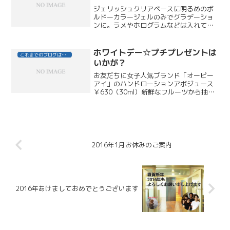
ジェリッシュクリアベースに明るめのボ
ルドーカラージェルのみでグラデーショ
ンに。ラメやホログラムなどは入れてい
ませんが、クリアベースの爪先だけに色
をつけているので重たくならず、目を引
くボルドーカラーで手肌をキレイに、華
ホワイトデー☆プチプレゼントは
これまでのブログはこちら
やかに見せてくれます。濃...
いかが？
お友だちに女子人気ブランド「オーピー
アイ」のハンドローションアボジュース
￥630（30ml）新鮮なフルーツから抽出
されたエキスをたっぷり配合。肌なじみ
が良くフルーティな香りのサラッとした
ローションです。ほのかに残る香りに気
分もリラックスで...
2016年1月お休みのご案内
2016年あけましておめでとうございます