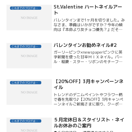
St.Valentine ハートネイルアー
これまでのブログはこちら
ト
バレンタインまで1ヶ月を切りました。み
なさま、準備はいかがですか？今年の傾
向は『本命より友チョコ優先？』だそう
ですが・・・・・・Cookpadニュースよ
り 本命狙いの方もそうでない方も？こ
んな指先でテンションUPしてみません
バレンタインお勧めネイル#2
これまでのブログはこちら
か？DEFI n...
ガーリーピンク×newspaperピンクに英
字新聞を使った甘辛ＭＩＸネイル。パー
ル・稲妻・スター・リボンのモチーフで
おしゃれ感たっぷりのデザイン。13,896
スモーキーピンク×カメリアボーダーペイ
ントに３Ｄアートのカメリアを大胆に。
パールと...
【20%OFF】3月キャンペーンネ
これまでのブログはこちら
イル
トレンドのデニムペイントやフラワー柄
で春を先取り♪【20%OFF】3月キャンペ
ーンネイルご新規さまに限り、クーポン
ご利用でさらにお得に♪≪DEFI nail HPク
ーポンはこちら≫ステンドグラスフラワ
ーネイルスモーキーピンクラメグラデー
５月定休日＆スタイリスト・ネイ
これまでのブログはこちら
ショ...
ルお休みのご案内