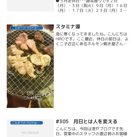
●５月定休日･･･通常通りです２日
（月）・３日（祝火）９日（月）１６日
（月）・１７日（火）２３日（月）３０
日（月）●ネイリスト公休日１２日
（木）・２６日（木）・３１日（火）●
山中郁恵１０日（火）・２４日（火）・
スタミナ源
これまでのブログはこちら
３１日（火）お休みをいただきま...
急に寒くなってきましたね。こんにちは
HIROです。ここ最近、休日の前日は、よ
く二子近辺にあるホルモン焼き屋さんの
豚ホルモン系炭火焼きでメッチャ飲んで
ます。安くて旨い！！ここを見つけてか
ら友人とかなりハマってしまいました
OFF前日なので、おろ...
#305 月日とは人を変える
これまでのブログはこちら
こんにちは、今回は津戸ブログです先
日、営業中のスタッフの渡辺君のお客様